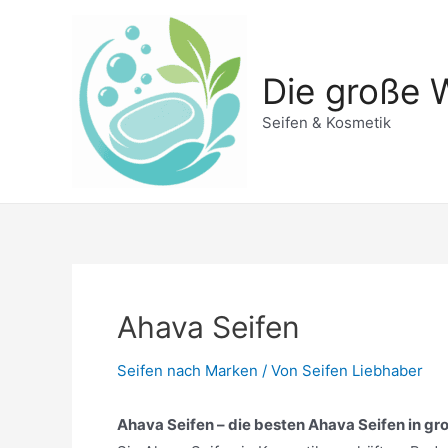
Zum
Inhalt
springen
Die große W
Seifen & Kosmetik
Ahava Seifen
Seifen nach Marken
/ Von
Seifen Liebhaber
Ahava Seifen – die besten Ahava Seifen in gro