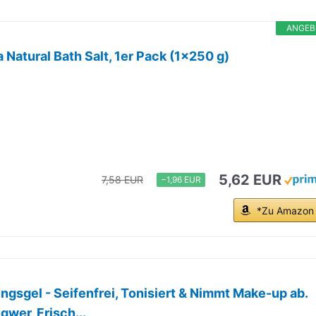
ANGEB
Natural Bath Salt, 1er Pack (1x250 g)
5,62 EUR
7,58 EUR
−1,96 EUR
*Zu Amazon
gsgel - Seifenfrei, Tonisiert & Nimmt Make-up ab.
gwer, Frisch...