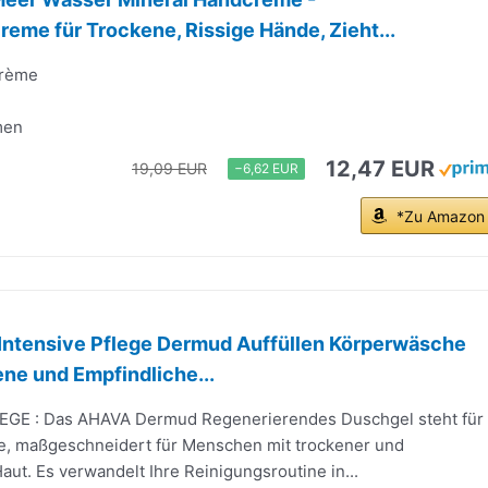
reme für Trockene, Rissige Hände, Zieht...
Crème
men
12,47 EUR
19,09 EUR
−6,62 EUR
*Zu Amazon
Intensive Pflege Dermud Auffüllen Körperwäsche
ne und Empfindliche...
EGE : Das AHAVA Dermud Regenerierendes Duschgel steht für
ge, maßgeschneidert für Menschen mit trockener und
aut. Es verwandelt Ihre Reinigungsroutine in...