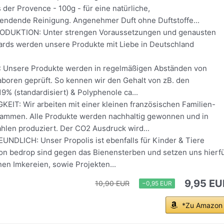
 der Provence - 100g - für eine natürliche,
pendende Reinigung. Angenehmer Duft ohne Duftstoffe...
DUKTION: Unter strengen Voraussetzungen und genausten
rds werden unsere Produkte mit Liebe in Deutschland
Unsere Produkte werden in regelmäßigen Abständen von
Laboren geprüft. So kennen wir den Gehalt von zB. den
19% (standardisiert) & Polyphenole ca...
IT: Wir arbeiten mit einer kleinen französischen Familien-
ammen. Alle Produkte werden nachhaltig gewonnen und in
hlen produziert. Der CO2 Ausdruck wird...
NDLICH: Unser Propolis ist ebenfalls für Kinder & Tiere
von bedrop sind gegen das Bienensterben und setzen uns hierf
en Imkereien, sowie Projekten...
9,95 EU
10,90 EUR
−0,95 EUR
*Zu Amazon