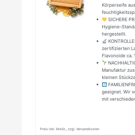
Körperseife aus
feuchtigkeitss
SICHERE PRO
Hygiene-Standa
hergestellt.
KONTROLLE: 
zertifizierten 
Flavonoide ca. 
NACHHALTIGKE
Manufaktur zus
kleinen Stückza
FAMILIENFREU
geeignet. Wir 
mit verschieden
Preis inkl. MwSt., zzgl. Versandkosten