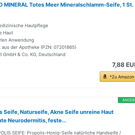
INERAL Totes Meer Mineralschlamm-Seife, 1 St.
dizinische Hautpflege
e Haut
elten Anwendung
 aus der Apotheke (PZN: 07201865)
ett GmbH & Co. KG, Deutschland
7,88 EU
*Zu Amazon
ANGEB
s Seife, Naturseife, Akne Seife unreine Haut
e Neurodermitis, feste...
IS SEIFE: Propolis-Honig-Seife natürliche Handseife /