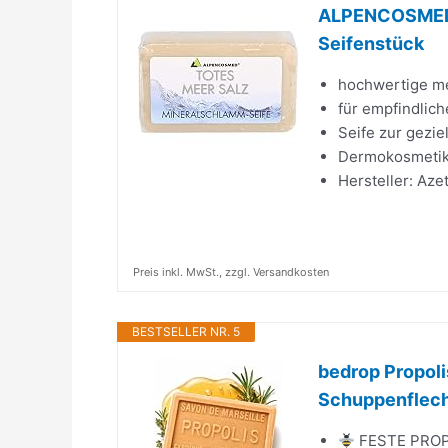
ALPENCOSMED M
Seifenstück
hochwertige me
für empfindlich
Seife zur gezi
Dermokosmetik
Hersteller: Az
Preis inkl. MwSt., zzgl. Versandkosten
BESTSELLER NR. 5
bedrop Propoli
Schuppenflecht
FESTE PROPOL