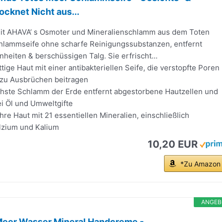
ocknet Nicht aus...
it AHAVA‘ s Osmoter und Mineralienschlamm aus dem Toten
hlammseife ohne scharfe Reinigungssubstanzen, entfernt
heiten & berschüssigen Talg. Sie erfrischt...
ttige Haut mit einer antibakteriellen Seife, die verstopfte Poren
e zu Ausbrüchen beitragen
chste Schlamm der Erde entfernt abgestorbene Hautzellen und
ei Öl und Umweltgifte
hre Haut mit 21 essentiellen Mineralien, einschließlich
lzium und Kalium
10,20 EUR
*Zu Amazon
ANGEB
eer Wasser Mineral Handcreme -