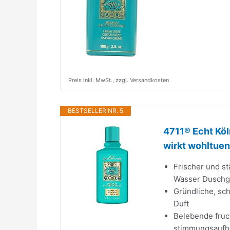
Preis inkl. MwSt., zzgl. Versandkosten
BESTSELLER NR. 5
4711® Echt Köl
wirkt wohltuend
Frischer und s
Wasser Duschg
Gründliche, sc
Duft
Belebende fruch
stimmungsaufh