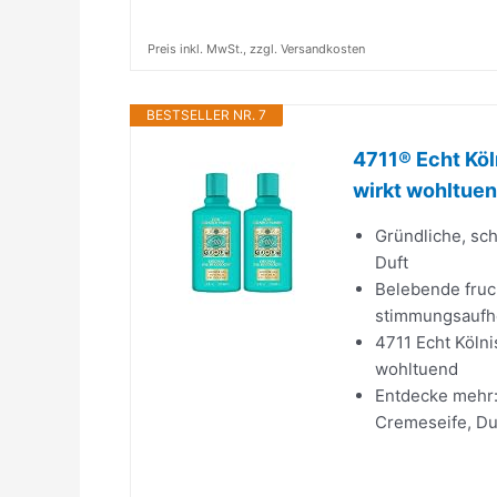
Preis inkl. MwSt., zzgl. Versandkosten
BESTSELLER NR. 7
4711® Echt Köl
wirkt wohltuend
Gründliche, sc
Duft
Belebende fruch
stimmungsaufh
4711 Echt Köln
wohltuend
Entdecke mehr: 
Cremeseife, Dus