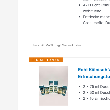
4711 Echt Köln
wohltuend
Entdecke mehr: 
Cremeseife, Dus
Preis inkl. MwSt., zzgl. Versandkosten
BESTSELLER NR. 6
Echt Kölnisch 
Erfrischungst
2 x 75 ml Deodo
2 x 50 ml Dusc
2 x 10 Erfrisc