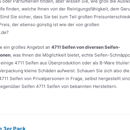
 oder Parfümerien finden, aber wissen Sie, wie groß die Ausw
eife finden, welche Ihnen von der Reinigungsfähigkeit, dem Ger
ind Sie sicher, dass Sie bei zum Teil großen Preisunterschie
Preis, der ebenso günstig ist wie der von großen
.de?
ite ein großes Angebot an
4711 Seifen von diversen Seifen-
sonen
, was Ihnen die Möglichkeit bietet, echte Seifen-Schnäpp
inige 4711 Seifen aus Überproduktion oder als B-Ware titulier
 Verpackung kleine Schäden aufweist. Schauen Sie sich also die
711 Seifen von Privatpersonen in Frage, selbst hergestellt sind
e gegenüber Seifen 4711 Seifen von bekannten Herstellern.
e 3er Pack